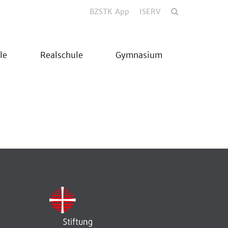
BZSTK App
ISERV
le
Realschule
Gymnasium