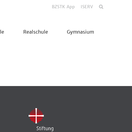
BZSTK App
ISERV
le
Realschule
Gymnasium