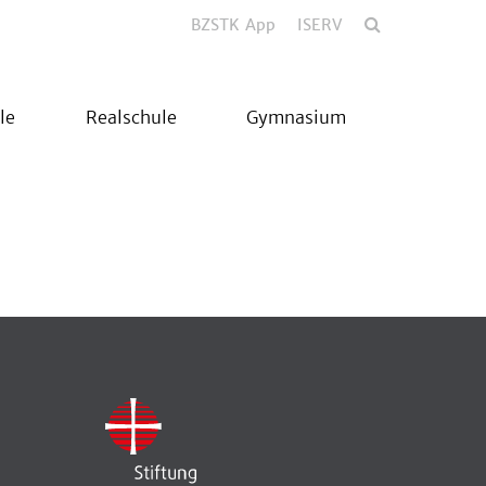
BZSTK App
ISERV
le
Realschule
Gymnasium